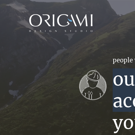
howeve
ou
sp
T