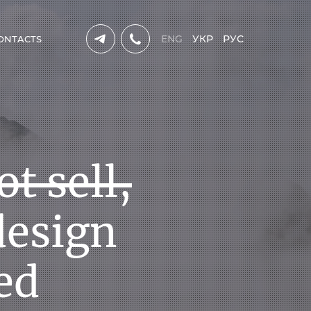
ENG
УКР
РУС
ONTACTS
rogrammers
lled,