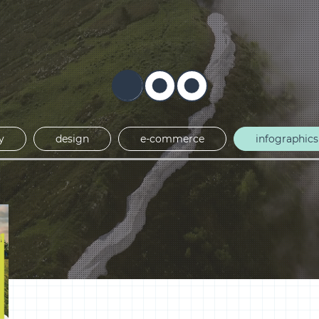
ey are made
fo
y
design
e-commerce
infographics