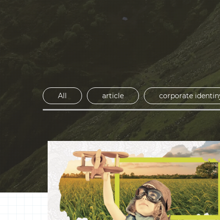
th
All
article
corporate identin