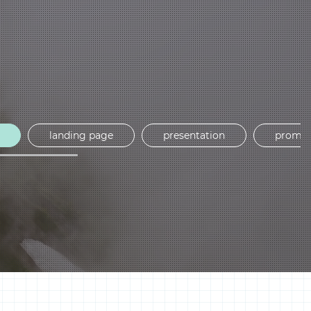
r
client
landing page
presentation
promo