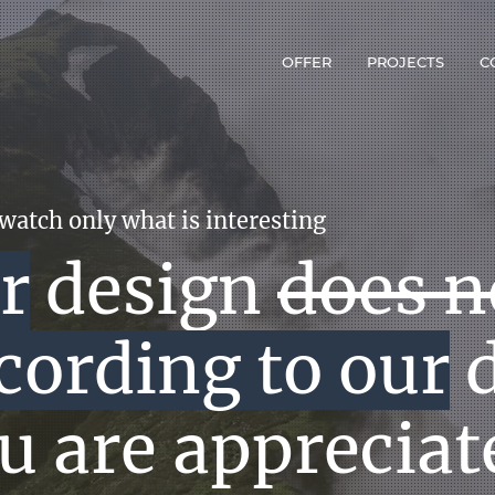
OFFER
PROJECTS
C
r, no one looks like a written site, except p
r
sites decide
ecific tasks,
HEY
are not spe